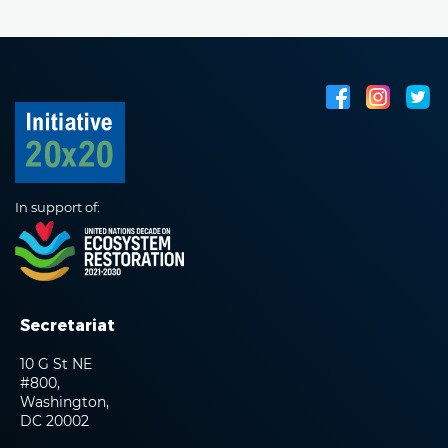
In support of:
Secretariat
10 G St NE
#800,
Washington,
DC 20002