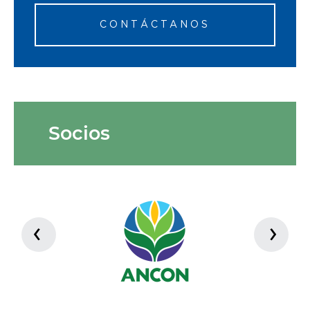
CONTÁCTANOS
Socios
‹
›