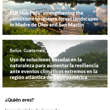
Peru
FLR Hub Peru: strengthening the
conditions to restore forest landscapes
in Madre de Dios and San Martin
Belize, Guatemala, Honduras
Uso de soluciones basadas en la
naturaleza para aumentar la resiliencia
ante eventos climáticos extremos en la
región atlántica de Centroamérica
¿Quién eres?